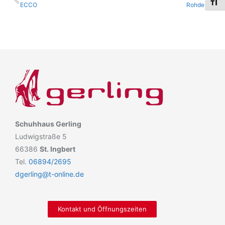
Schri
ECCO
Rohde
Schuhhaus Gerling
Ludwigstraße 5
66386
St. Ingbert
Tel.
06894/2695
dgerling@t-online.de
Kontakt und Öffnungszeiten